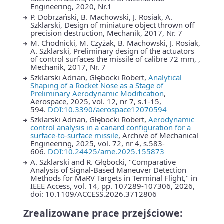
Engineering, 2020, Nr.1
P. Dobrzański, B. Machowski, J. Rosiak, A.
Szklarski, Design of miniature object thrown off
precision destruction, Mechanik, 2017, Nr. 7
M. Chodnicki, M. Czyżak, B. Machowski, J. Rosiak,
A. Szklarski, Preliminary design of the actuators
of control surfaces the missile of calibre 72 mm, ,
Mechanik, 2017, Nr. 7
Szklarski Adrian, Głębocki Robert,
Analytical
Shaping of a Rocket Nose as a Stage of
Preliminary Aerodynamic Modification
,
Aerospace, 2025, vol. 12, nr 7, s.1-15,
594.
DOI:10.3390/aerospace12070594
Szklarski Adrian, Głębocki Robert,
Aerodynamic
control analysis in a canard configuration for a
surface-to-surface missile
, Archive of Mechanical
Engineering, 2025, vol. 72, nr 4, s.583-
606.
DOI:10.24425/ame.2025.155873
A. Szklarski and R. Głębocki, "Comparative
Analysis of Signal-Based Maneuver Detection
Methods for MaRV Targets in Terminal Flight," in
IEEE Access, vol. 14, pp. 107289-107306, 2026,
doi: 10.1109/ACCESS.2026.3712806
Zrealizowane prace przejściowe: