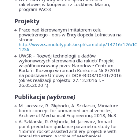
rakietowej w kooperacji z Lockheed Martin,
program PAC-3
Projekty
Prace nad kierowanym imitatorem celu
powietrznego - opis w Encyklopedii Lotnictwa na
stronie:
http://www.samolotypolskie.pl/samoloty/14716/126/IC
12S6
UWSR – Rozwój technologii układów
wykonawczych sterowania dla rakiet/ Projekt
współfinansowany przez Narodowe Centrum
Badań i Rozwoju w ramach Konkursu Nr 8/2016
na podstawie Umowy nr DOB-BIO8/10/01/2016
(okres realizacji projektu: 27.12.2016 r. –
26.05.2020 r.)
Publikacje
(wybrane)
M. Jacewicz, R. Głębocki, A. Szklarski, Miniature
bomb concept for unmanned aerial vehicles,
Archive of Mechanical Engineering, 2018, Nr.3
A. Szklarski, R. Głębocki, M. Jacewicz, Impact
point prediction guidance parametric study for
155mm rocket assisted artillery projectile with
lateral thrusters, Archive of Mechanical