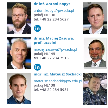
dr inż. Antoni Kopyt
antoni.kopyt@pw.edu.pl
pokój NL136
tel. +48 22 234 5627
dr inż. Maciej Zasuwa,
prof. uczelni
maciej.zasuwa@pw.edu.pl
pokój NL145
tel. +48 22 234 7515
mgr inż. Mateusz Sochacki
mateusz.sochacki@pw.edu.pl
pokój NL138
tel. +48 22 234 5981