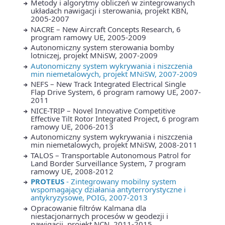
Metody i algorytmy obliczeń w zintegrowanych
układach nawigacji i sterowania, projekt KBN,
2005-2007
NACRE – New Aircraft Concepts Research, 6
program ramowy UE, 2005-2009
Autonomiczny system sterowania bomby
lotniczej, projekt MNiSW, 2007-2009
Autonomiczny system wykrywania i niszczenia
min niemetalowych, projekt MNiSW, 2007-2009
NEFS – New Track Integrated Electrical Single
Flap Drive System, 6 program ramowy UE, 2007-
2011
NICE-TRIP – Novel Innovative Competitive
Effective Tilt Rotor Integrated Project, 6 program
ramowy UE, 2006-2013
Autonomiczny system wykrywania i niszczenia
min niemetalowych, projekt MNiSW, 2008-2011
TALOS – Transportable Autonomous Patrol for
Land Border Surveillance System, 7 program
ramowy UE, 2008-2012
PROTEUS
- Zintegrowany mobilny system
wspomagający działania antyterrorystyczne i
antykryzysowe, POIG, 2007-2013
Opracowanie filtrów Kalmana dla
niestacjonarnych procesów w geodezji i
nawigacji, projekt NCN, 2011-2015