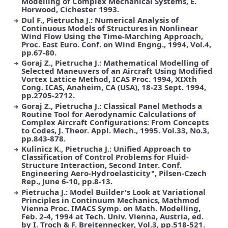
Modelling of Complex Mechanical Systems, E.
Horwood, Cichester 1993.
Dul F., Pietrucha J.: Numerical Analysis of
Continuous Models of Structures in Nonlinear
Wind Flow Using the Time-Marching Approach,
Proc. East Euro. Conf. on Wind Engng., 1994, Vol.4,
pp.67-80.
Goraj Z., Pietrucha J.: Mathematical Modelling of
Selected Maneuvers of an Aircraft Using Modified
Vortex Lattice Method, ICAS Proc. 1994, XIXth
Cong. ICAS, Anaheim, CA (USA), 18-23 Sept. 1994,
pp.2705-2712.
Goraj Z., Pietrucha J.: Classical Panel Methods a
Routine Tool for Aerodynamic Calculations of
Complex Aircraft Configurations: From Concepts
to Codes, J. Theor. Appl. Mech., 1995. Vol.33, No.3,
pp.843-878.
Kulinicz K., Pietrucha J.: Unified Approach to
Classification of Control Problems for Fluid-
Structure Interaction, Second Inter. Conf.
Engineering Aero-Hydroelasticity", Pilsen-Czech
Rep., June 6-10, pp.8-13.
Pietrucha J.: Model Builder's Look at Variational
Principles in Continuum Mechanics, Mathmod
Vienna Proc. IMACS Symp. on Math. Modelling,
Feb. 2-4, 1994 at Tech. Univ. Vienna, Austria, ed.
by I. Troch & F. Breitennecker, Vol.3, pp.518-521.