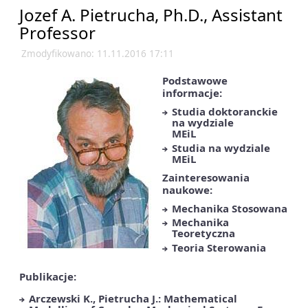
Jozef A. Pietrucha, Ph.D., Assistant
Professor
Zmodyfikowano: 11.11.2016 17:11
Podstawowe
informacje:
Studia doktoranckie
na wydziale
MEiL
Studia na wydziale
MEiL
Zainteresowania
naukowe:
Mechanika Stosowana
Mechanika
Teoretyczna
Teoria Sterowania
Publikacje:
Arczewski K., Pietrucha J.: Mathematical