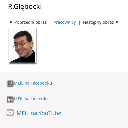
R.Głębocki
«
»
Poprzedni obraz
|
Pracownicy
|
Następny obraz
MEiL na Facebooku
MEiL na LinkedIn
MEiL na YouTube