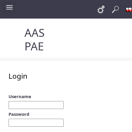
Toggle
Links
Sea
navigation
AAS
PAE
Login
Username
Password