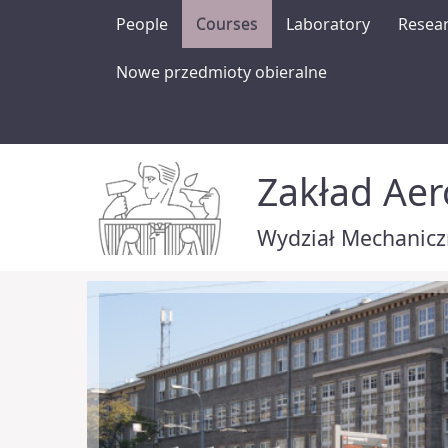
People
Courses
Laboratory
Resea
Nowe przedmioty obieralne
Zakład Ae
Wydział Mechaniczn