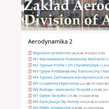
Aerodynamika 2
Regulamin przedmiotu
(85,54 kB, 4/10/2023 12:02)
W1 Wprowadzenie Podstawowy Mechaniki L
W2 Typowe Profile I Ich Charakterystyki
(1,26 
W3 Oplyw Poddźwiękowy Transoniczny I Na
W4 Typowe Zachowania Aerodynamiczne
(1,4
W5 Urządzenia Hipernośne
(2,22 MB, 9/11/2023 08:
W6 Rodzaje i właściwości Skrzydeł
(1,25 MB, 24/1
W7 Opływ Skrzydła
(1,35 MB, 1/12/2020 09:58)
W8 Dystrybucja Siły Nośnej
(1010,23 kB, 6/12/2019 
W9 Efekty Instalacyjne
(2,56 MB, 6/12/2019 09:44)