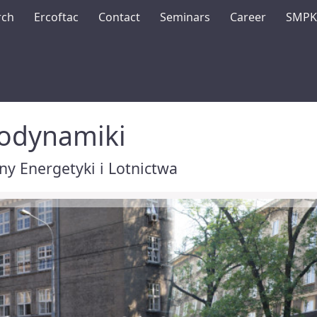
rch
Ercoftac
Contact
Seminars
Career
SMP
rodynamiki
y Energetyki i Lotnictwa