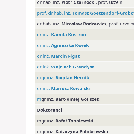
dr hab. inż.
Piotr Czarnocki
, prof. uczelni
prof. dr hab. inż.
Tomasz Goetzendorf-Grabo
dr hab. inż.
Mirosław Rodzewicz
, prof. uczeln
dr inż.
Kamila Kustroń
dr inż.
Agnieszka Kwiek
dr inż.
Marcin Figat
dr inż.
Wojciech Grendysa
mgr inż.
Bogdan Hernik
dr inż.
Mariusz Kowalski
m
gr inż.
Bartłomiej Goliszek
Doktoranci
mgr inż.
Rafał Topolewski
mgr inż.
Katarzyna Pobikrowska