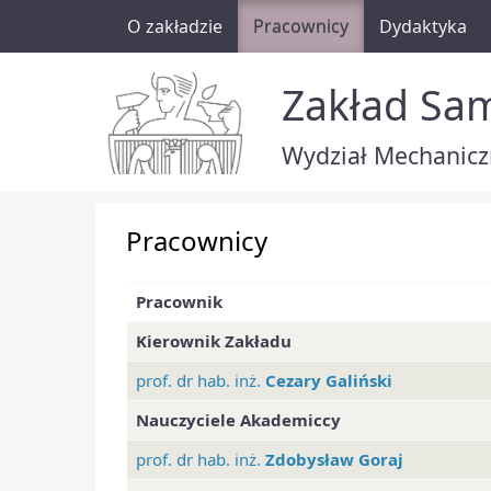
O zakładzie
Pracownicy
Dydaktyka
Zakład Sa
Wydział Mechaniczn
Pracownicy
Pracownik
Kierownik Zakładu
prof. dr hab. inż.
Cezary Galiński
Nauczyciele Akademiccy
prof. dr hab. inż.
Zdobysław Goraj