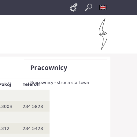
Links
Szukaj
English
Pracownicy
Pracownicy - strona startowa
Pokój
Telefon
L300B
234 5828
L312
234 5428