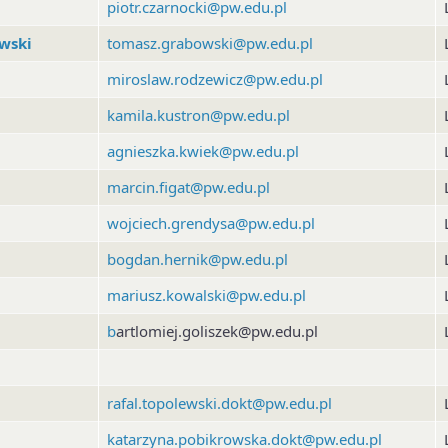
piotr.czarnocki@pw.edu.pl
wski
tomasz.grabowski@pw.edu.pl
i
miroslaw.rodzewicz@pw.edu.pl
kamila.kustron@pw.edu.pl
agnieszka.kwiek@pw.edu.pl
marcin.figat@pw.edu.pl
wojciech.grendysa@pw.edu.pl
bogdan.hernik@pw.edu.pl
mariusz.kowalski@pw.edu.pl
b
artlomiej.goliszek@pw.edu.pl
rafal.topolewski.dokt@pw.edu.pl
katarzyna.pobikrowska.dokt@pw.edu.pl