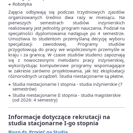
Robotyka
Zajęcia odbywają się podczas trzydniowych zjazdów
organizowanych średnio dwa razy w miesiącu. Na
pierwszych semestrach studiów inżynierskich
realizowany jest jednolity program nauczania. Podział na
specjalności dyplomowania następuje po 4 semestrze.
Umożliwia to studentom przemyślaną decyzję wyboru
specjalizacji zawodowej. Programy studiów
przygotowują do pracy we współczesnym przemyśle w
kraju i za granicą. W czasie studiów studenci zapoznają
się z nowoczesnymi metodami pracy inżynierskiej,
wykorzystując komputerowe programy wspomagające
w zakresie zarówno projektowania, jak też eksploatacji
różnorodnych urządzeń. Studia niestacjonarne są płatne.
Studia niestacjonarne I stopnia - studia inżynierskie (7
semestrów)
Studia niestacjonarne II stopnia - studia magisterskie
(od 2026: 4 semestry)
Informacje dotyczące rekrutacji na
studia stacjonarne I-go stopnia
Biuro ds. Przyjęć na
Studia