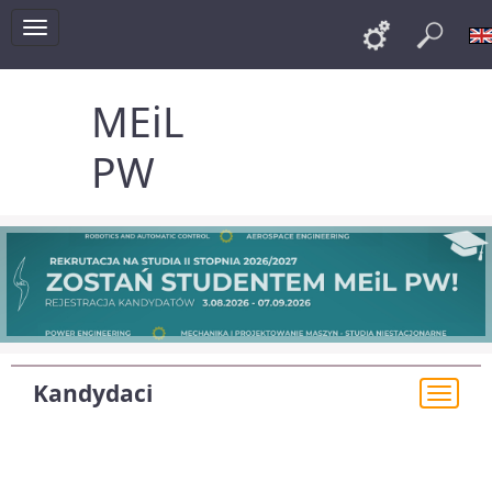
Toggle
Links
Szu
navigation
MEiL
PW
Kandydaci
Togg
navi