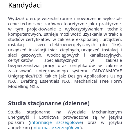
Kandydaci
Wydział oferuje wszechstronne i nowoczesne wykształ­
cenie techniczne, zarówno teoretyczne jak i praktyczne,
w tym projektowanie z wy­korzystywaniem technik
komputerowych. Istnieje możliwość uzyskania w trakcie
studiów certyfikatów w zakresie eks­ploatacji: urządzeń,
instalacji i sieci elektroenergetycznych (do 1kV),
urządzeń, instalacji i sieci cieplnych, urządzeń, instalacji i
sieci gazowych, wodociągowych i kanalizacyjnych,
certyfikatów specjalistycznych w zakresie
bezpieczeństwa pracy oraz certyfikatów w zakresie
zastosowań zintegrowanego systemu CAD/CAM/CAE
Unigraphics/NX5, takich jak: Design Applications Using
NX6, Drafting Essentials NX6, Mechanical Free Form
Modelling NX5.
Studia stacjonarne (dzienne)
Studia stacjonarne na Wydziale Mechanicznym
Energetyki i Lotnictwa prowadzone są w języku
polskim (
informacje szczegółowe
) oraz w języku
angielskim (
informacje szczegółowe
).