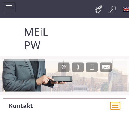
Toggle
Links
Szu
navigation
MEiL
PW
Kontakt
Togg
navi