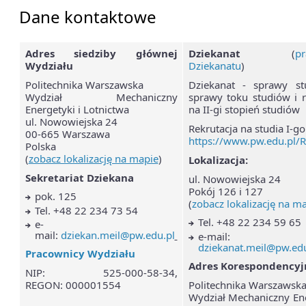
Dane kontaktowe
Adres siedziby głównej
Dziekanat
(
pr
Wydziału
Dziekanatu
)
Politechnika Warszawska
Dziekanat - sprawy stu
Wydział Mechaniczny
sprawy toku studiów i r
Energetyki i Lotnictwa
na II-gi stopień studiów
ul. Nowowiejska 24
Rekrutacja na studia I-go
00-665 Warszawa
https://www.pw.edu.pl/R
Polska
(
zobacz lokalizację na mapie
)
Lokalizacja:
Sekretariat Dziekana
ul. Nowowiejska 24
Pokój 126 i 127
pok. 125
(
zobacz lokalizację na m
Tel. +48 22 234 73 54
Tel. +48 22 234 59 65
e-
mail:
dziekan.meil@pw.edu.pl
e-mail:
dziekanat.meil@pw.edu
Pracownicy Wydziału
Adres Korespondencyj
NIP: 525-000-58-34,
Politechnika Warszawsk
REGON: 000001554
Wydział Mechaniczny Ene