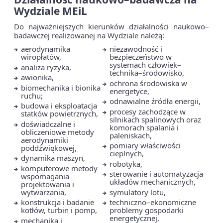
Wydziale MEiL
Do najważniejszych kierunków działalności naukowo–
badawczej realizowanej na Wydziale należą:
aerodynamika
niezawodność i
wiropłatów,
bezpieczeństwo w
systemach człowiek–
analiza ryzyka,
technika–środowisko,
awionika,
ochrona środowiska w
biomechanika i bionika
energetyce,
ruchu;
odnawialne źródła energii,
budowa i eksploatacja
procesy zachodzące w
statków powietrznych,
silnikach spalinowych oraz
doświadczalne i
komorach spalania i
obliczeniowe metody
paleniskach,
aerodynamiki
pomiary właściwości
poddźwiękowej,
cieplnych,
dynamika maszyn,
robotyka,
komputerowe metody
sterowanie i automatyzacja
wspomagania
układów mechanicznych,
projektowania i
wytwarzania,
symulatory lotu,
konstrukcja i badanie
techniczno–ekonomiczne
kotłów, turbin i pomp,
problemy gospodarki
energetycznej,
mechanika i