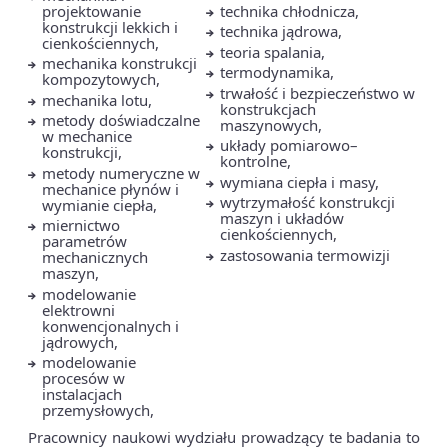
projektowanie
technika chłodnicza,
konstrukcji lekkich i
technika jądrowa,
cienkościennych,
teoria spalania,
mechanika konstrukcji
termodynamika,
kompozytowych,
trwałość i bezpieczeństwo w
mechanika lotu,
konstrukcjach
metody doświadczalne
maszynowych,
w mechanice
układy pomiarowo–
konstrukcji,
kontrolne,
metody numeryczne w
wymiana ciepła i masy,
mechanice płynów i
wytrzymałość konstrukcji
wymianie ciepła,
maszyn i układów
miernictwo
cienkościennych,
parametrów
zastosowania termowizji
mechanicznych
maszyn,
modelowanie
elektrowni
konwencjonalnych i
jądrowych,
modelowanie
procesów w
instalacjach
przemysłowych,
Pracownicy naukowi wydziału prowadzący te badania to