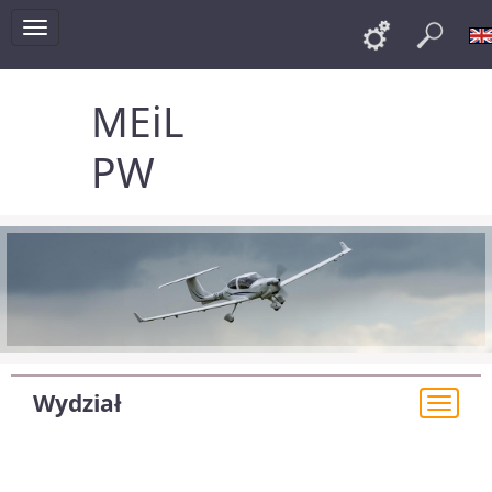
Toggle
Links
Szu
navigation
MEiL
PW
Wydział
Togg
navi