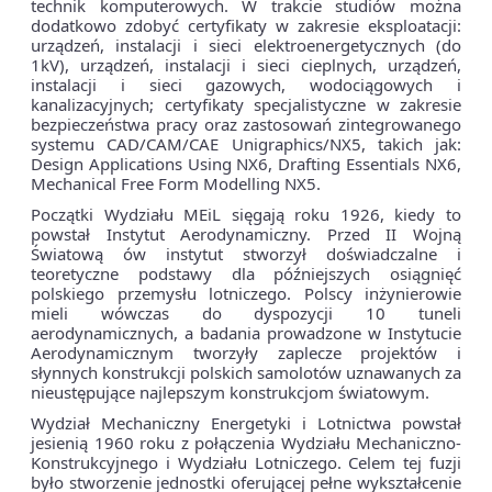
technik komputerowych. W trakcie studiów można
dodatkowo zdobyć certyfikaty w zakresie eksploatacji:
urządzeń, instalacji i sieci elektroenergetycznych (do
1kV), urządzeń, instalacji i sieci cieplnych, urządzeń,
instalacji i sieci gazowych, wodociągowych i
kanalizacyjnych; certyfikaty specjalistyczne w zakresie
bezpieczeństwa pracy oraz zastosowań zintegrowanego
systemu CAD/CAM/CAE Unigraphics/NX5, takich jak:
Design Applications Using NX6, Drafting Essentials NX6,
Mechanical Free Form Modelling NX5.
Początki Wydziału MEiL sięgają roku 1926, kiedy to
powstał Instytut Aerodynamiczny. Przed II Wojną
Światową ów instytut stworzył doświadczalne i
teoretyczne podstawy dla późniejszych osiągnięć
polskiego przemysłu lotniczego. Polscy inżynierowie
mieli wówczas do dyspozycji 10 tuneli
aerodynamicznych, a badania prowadzone w Instytucie
Aerodynamicznym tworzyły zaplecze projektów i
słynnych konstrukcji polskich samolotów uznawanych za
nieustępujące najlepszym konstrukcjom światowym.
Wydział Mechaniczny Energetyki i Lotnictwa powstał
jesienią 1960 roku z połączenia Wydziału Mechaniczno-
Konstrukcyjnego i Wydziału Lotniczego. Celem tej fuzji
było stworzenie jednostki oferującej pełne wykształcenie