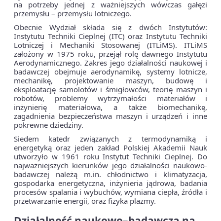
na potrzeby jednej z ważniejszych wówczas gałęzi
przemysłu – przemysłu lotniczego.
Obecnie Wydział składa się z dwóch Instytutów:
Instytutu Techniki Cieplnej (ITC) oraz Instytutu Techniki
Lotniczej i Mechaniki Stosowanej (ITLiMS). ITLiMS
założony w 1975 roku, przejął rolę dawnego Instytutu
Aerodynamicznego. Zakres jego działalności naukowej i
badawczej obejmuje aerodynamikę, systemy lotnicze,
mechanikę, projektowanie maszyn, budowę i
eksploatację samolotów i śmigłowców, teorię maszyn i
robotów, problemy wytrzymałości materiałów i
inżynierię materiałowa, a także biomechanikę,
zagadnienia bezpieczeństwa maszyn i urządzeń i inne
pokrewne dziedziny.
Siedem katedr związanych z termodynamiką i
energetyką oraz jeden zakład Polskiej Akademii Nauk
utworzyło w 1961 roku Instytut Techniki Cieplnej. Do
najważniejszych kierunków jego działalności naukowo-
badawczej należą m.in. chłodnictwo i klimatyzacja,
gospodarka energetyczna, inżynieria jądrowa, badania
procesów spalania i wybuchów, wymiana ciepła, źródła i
przetwarzanie energii, oraz fizyka plazmy.
Działalność naukowo–badawcza na