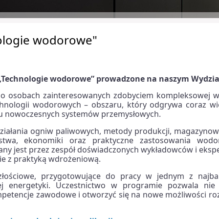
ologie wodorowe"
 „Technologie wodorowe” prowadzone na naszym Wydzia
ą o osobach zainteresowanych zdobyciem kompleksowej w
technologii wodorowych – obszaru, który odgrywa coraz wi
woju nowoczesnych systemów przemysłowych.
działania ogniw paliwowych, metody produkcji, magazynowa
ństwa, ekonomiki oraz praktyczne zastosowania wod
wany jest przez zespół doświadczonych wykładowców i eks
ie z praktyką wdrożeniową.
złościowe, przygotowujące do pracy w jednym z najbar
j energetyki. Uczestnictwo w programie pozwala nie 
ompetencje zawodowe i otworzyć się na nowe możliwości ro