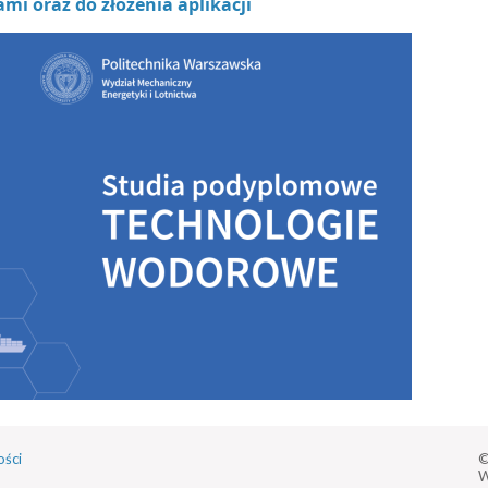
mi oraz do złożenia aplikacji
ości
©
W