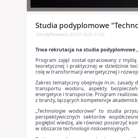
Studia podyplomowe "Techn
Zmodyfikowano: 07.07.2025 21:42
Trwa rekrutacja na studia podyplomowe
Program zajęć został opracowany z myśl
teoretycznej i praktycznej w dziedzinie 
rolę w transformacji energetycznej i roz
Zakres tematyczny obejmuje m.in. zasady 
transportu wodoru, aspekty bezpiecze
energetyce i transporcie. Program realizo
z branży, łączących kompetencje akademick
„Technologie wodorowe” to studia przys
perspektywicznych sektorów współczesne
pogłębić wiedzę, ale również poszerzyć k
w obszarze technologii niskoemisyjnych.