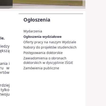
Ogłoszenia
Wydarzenia
Ogłoszenia wydziałowe
le.
Oferty pracy na naszym Wydziale
iedzy
Nabory do projektów studenckich
ększą
Postępowania doktorskie
Zawiadomienia o obronach
doktorskich w dyscyplinie IŚGiE
nia i
oru w
Zamówienia publiczne
pertów
dziej
tylko
zwoju