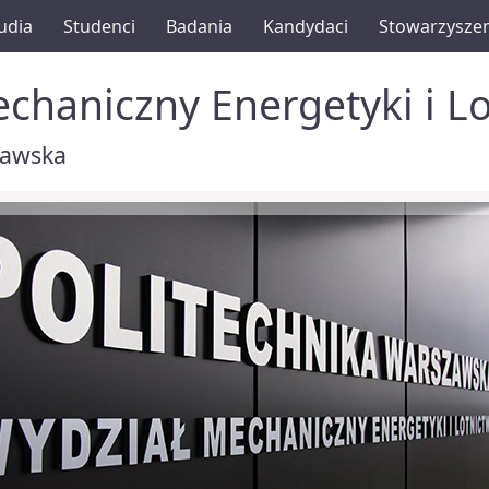
udia
Studenci
Badania
Kandydaci
Stowarzysze
chaniczny Energetyki i L
zawska