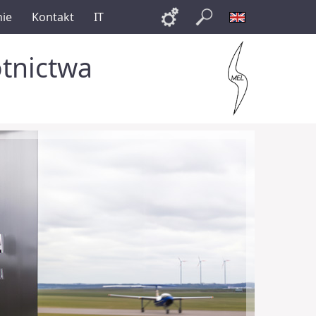
nie
Kontakt
IT
Links
Szukaj
English
otnictwa