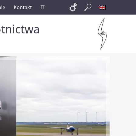
nie
Kontakt
IT
Links
Szukaj
English
otnictwa