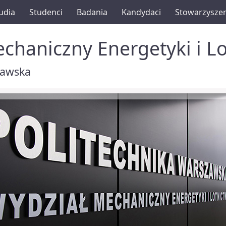
udia
Studenci
Badania
Kandydaci
Stowarzysze
chaniczny Energetyki i L
zawska