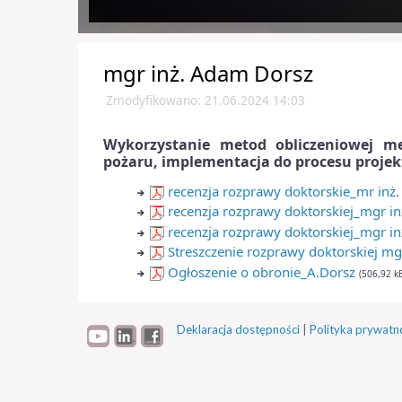
mgr inż. Adam Dorsz
Zmodyfikowano: 21.06.2024 14:03
Wykorzystanie metod obliczeniowej m
pożaru, implementacja do procesu proje
recenzja rozprawy doktorskie_mr inż. 
recenzja rozprawy doktorskiej_mgr inż
recenzja rozprawy doktorskiej_mgr in
Streszczenie rozprawy doktorskiej mg
Ogłoszenie o obronie_A.Dorsz
(506,92 k
Deklaracja dostępności
|
Polityka prywatn