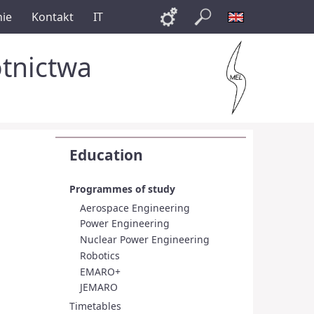
nie
Kontakt
IT
Links
Szukaj
English
otnictwa
Education
Programmes of study
Aerospace Engineering
Power Engineering
Nuclear Power Engineering
Robotics
EMARO+
JEMARO
Timetables