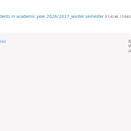
tudents in academic year 2026/2027_winter semester
(17,42 kB, 17/04/
ości
©
W
u