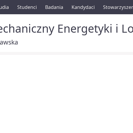
udia
Studenci
Badania
Kandydaci
Stowarzysze
chaniczny Energetyki i L
zawska