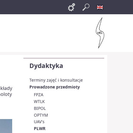
Links
Szukaj
English
Dydaktyka
Terminy zajęć i konsultacje
Prowadzone przedmioty
kłady
moloty
FPZA
WTLK
BIPOL
OPTYM
UAV's
PLWR