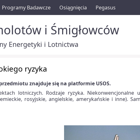
Programy Badawcze
Osiągnięcia
Pegasus
molotów i Śmigłowców
y Energetyki i Lotnictwa
okiego ryzyka
przedmiotu znajduje się na platformie USOS.
ktach lotniczych. Rodzaje ryzyka. Niekonwencjonalne u
niemieckie, rosyjskie, angielskie, amerykańskie i inne). Sa