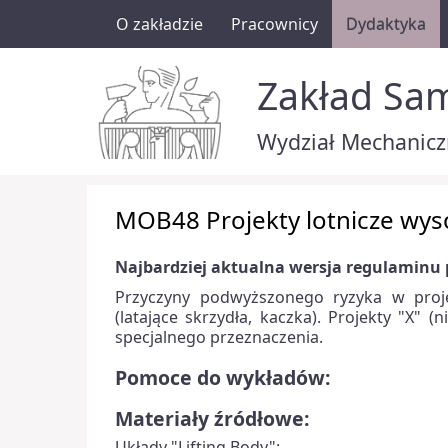
O zakładzie
Pracownicy
Dydaktyka
Zakład Sa
Wydział Mechaniczn
MOB48 Projekty lotnicze wys
Najbardziej aktualna wersja regulaminu 
Przyczyny podwyższonego ryzyka w proje
(latające skrzydła, kaczka). Projekty "X" (
specjalnego przeznaczenia.
Pomoce do wykładów:
Materiały źródłowe:
Układy "Lifting Body":