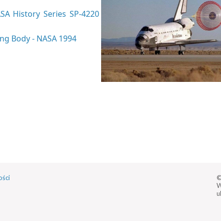
ASA History Series SP-4220
ting Body - NASA 1994
ości
©
W
u