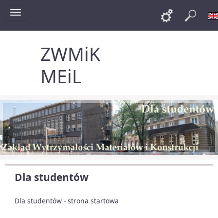
Toggle
Links
Szu
navigation
ZWMiK
MEiL
Dla studentów
Dla studentów - strona startowa