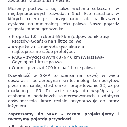
zawodach MotoStudent Electric.
Możemy pochwalić się także wieloma sukcesami w
międzynarodowych zawodach Shell Eco-marathon, w
których celem jest przejechanie jak najdłuższego
dystansu na minimalnej ilości paliwa. Nasze pojazdy
osiągały imponujące wyniki:
Kropelka 1.0 – rekord 659 km (odpowiednik trasy
Rzeszów–Gdańsk) na 1 litrze paliwa,
Kropelka 2.0 – nagroda specjalna dla
najbezpieczniejszego prototypu,
PAKS – zwycięski wynik 376,46 km (Warszawa–
Gdynia) na 1 litrze paliwa,
Orion – przejazd 200 km na 1 litrze paliwa.
Działalność w SKAP to szansa na rozwój w wielu
obszarach – od aerodynamiki i technologii kompozytów,
przez mechanikę, elektronikę i projektowanie 3D, aż po
marketing i PR. To także okazja do współpracy z
osobami o podobnych zainteresowaniach i zdobycia
doświadczenia, które realnie przygotowuje do pracy
inżyniera.
Zapraszamy do SKAP – razem projektujemy i
tworzymy pojazdy przyszłości
Facebook:
www.facebook.com/skappw