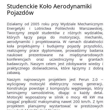
Studenckie Koło Aerodynamiki
Pojazdów
Działamy od 2005 roku przy Wydziale Mechanicznym
Energetyki i Lotnictwa Politechniki Warszawskiej.
Tworzymy zespół studentów z różnych wydziałów,
których łączy pasja do motoryzacji, mechaniki,
aerodynamiki i projektowania. W ramach działalności
koła projektujemy i budujemy pojazdy przyszłości,
realizujemy prace dyplomowe, prowadzimy badania
naukowe prezentowane na międzynarodowych
konferencjach oraz uczestniczymy w grantach
badawczych. Naszym celem jest zdobywanie wiedzy i
praktycznego doświadczenia, które łączymy z dobrą
zabawą.
Naszym najnowszym projektem jest Perun 2.0 –
wyścigowy motocykl elektryczny nowej generacji.
Konstrukcja powstaje z kompozytu węglowego, który
laminujemy samodzielnie, dbając o każdy detal.
Motocykl wyposażony w silnik o mocy 48 kW ma
osiągać prędkość maksymalną nawet 200 km/h. Z tym
projektem planujemy wystartować w prestiżowych