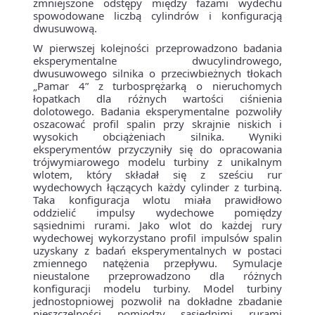
zmniejszone odstępy między fazami wydechu
spowodowane liczbą cylindrów i konfiguracją
dwusuwową.
W pierwszej kolejności przeprowadzono badania
eksperymentalne dwucylindrowego,
dwusuwowego silnika o przeciwbieżnych tłokach
„Pamar 4” z turbosprężarką o nieruchomych
łopatkach dla różnych wartości ciśnienia
dolotowego. Badania eksperymentalne pozwoliły
oszacować profil spalin przy skrajnie niskich i
wysokich obciążeniach silnika. Wyniki
eksperymentów przyczyniły się do opracowania
trójwymiarowego modelu turbiny z unikalnym
wlotem, który składał się z sześciu rur
wydechowych łączących każdy cylinder z turbiną.
Taka konfiguracja wlotu miała prawidłowo
oddzielić impulsy wydechowe pomiędzy
sąsiednimi rurami. Jako wlot do każdej rury
wydechowej wykorzystano profil impulsów spalin
uzyskany z badań eksperymentalnych w postaci
zmiennego natężenia przepływu. Symulacje
nieustalone przeprowadzono dla różnych
konfiguracji modelu turbiny. Model turbiny
jednostopniowej pozwolił na dokładne zbadanie
nieszczelności pomiędzy sąsiednimi rurami