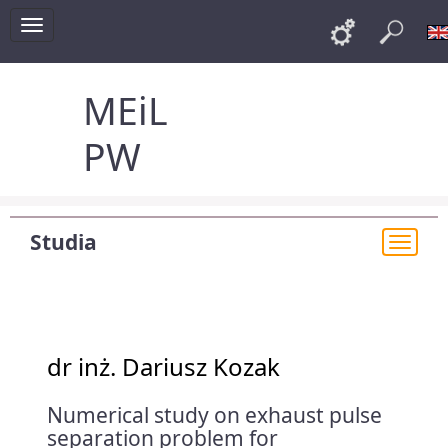
Toggle
Links
Szu
navigation
MEiL
PW
Studia
Togg
navi
dr inż. Dariusz Kozak
Numerical study on exhaust pulse
separation problem for