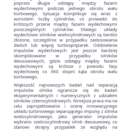
poprzez długie odstępy między fazami
wydechowymi podczas jednego obrotu wału
korbowego. Sytuacja komplikuje się wraz z
wzrostem liczby cylindrów, co prowadzi do
krótszych przerw między fazami wydechowymi
poszczególnych cylindrów. Dlatego układy
wydechowe silników wielocylindrowych są bardzo
złożone, szczególnie w przypadku zastosowania
dwóch lub więcej turbosprężarek. Oddzielenie
impulsów wydechowych jest jeszcze bardziej
skomplikowane w przypadku silników
dwusuwowych, gdzie odstępy między fazami
wydechowymi są krótsze z powodu fazy
wydechowej co 360 stopni kąta obrotu wału
korbowego.
Większość najnowszych badań nad separacją
impulsów silnika ogranicza się do badań
eksperymentalnych i numerycznych z udziałem
silników czterocylindrowych. Niniejsza praca ma na
celu zaprojektowanie i ocenę innowacyjnego
układu turbinowego separującego impulsy z silnika
wielocylindrowego. Jako generator impulsów
wybrano sześciocylindrowy silnik dwusuwowy, co
stanowi skrajny przypadek ze względu na