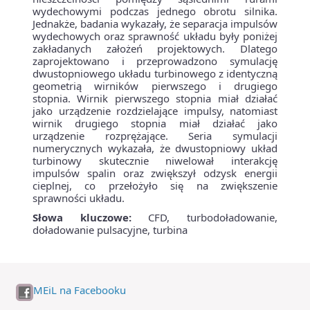
wydechowymi podczas jednego obrotu silnika.
Jednakże, badania wykazały, że separacja impulsów
wydechowych oraz sprawność układu były poniżej
zakładanych założeń projektowych. Dlatego
zaprojektowano i przeprowadzono symulację
dwustopniowego układu turbinowego z identyczną
geometrią wirników pierwszego i drugiego
stopnia. Wirnik pierwszego stopnia miał działać
jako urządzenie rozdzielające impulsy, natomiast
wirnik drugiego stopnia miał działać jako
urządzenie rozprężające. Seria symulacji
numerycznych wykazała, że dwustopniowy układ
turbinowy skutecznie niwelował interakcję
impulsów spalin oraz zwiększył odzysk energii
cieplnej, co przełożyło się na zwiększenie
sprawności układu.
Słowa kluczowe:
CFD, turbodoładowanie,
doładowanie pulsacyjne, turbina
MEiL na Facebooku