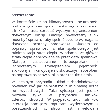
Streszczenie:
W kontekście zmian klimatycznych i neutralności
pod względem emisji dwutlenku węgla producenci
silników muszą sprostać wyższym ograniczeniom
dotyczącym emisji. Dlatego nowoczesny silnik
musi być sprawny, aby spełnić obecne wymagania
dotyczące ochrony środowiska. Kluczem do
poprawy sprawności silnika spalinowego jest
minimalizacja strat ciepła. Wiadomo, że główne
straty ciepła generowane są przez gazy spalinowe.
Dlatego zastosowanie turbosprężarki z
jednoczesnym zmniejszeniem pojemności
skokowej silnika wydaje się skutecznym sposobem
na poprawę osiągów silnika oraz redukcję emisji.
W idealnym przypadku układ turbodoładowania
powinien być jak najprostszy, z minimalną liczbą
rur wydechowych. Taka sytuacja jest jednak
możliwa tylko w przypadku silników
czterocylindrowych. W przypadku takich silników
interakcja pomiędzy impulsami wydechowymi z
poszczególnych cylindrów jest niwelowana