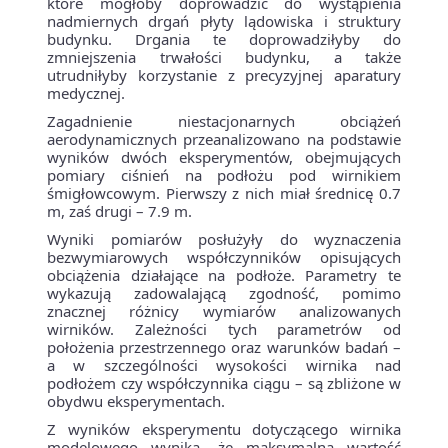
które mogłoby doprowadzić do wystąpienia
nadmiernych drgań płyty lądowiska i struktury
budynku. Drgania te doprowadziłyby do
zmniejszenia trwałości budynku, a także
utrudniłyby korzystanie z precyzyjnej aparatury
medycznej.
Zagadnienie niestacjonarnych obciążeń
aerodynamicznych przeanalizowano na podstawie
wyników dwóch eksperymentów, obejmujących
pomiary ciśnień na podłożu pod wirnikiem
śmigłowcowym. Pierwszy z nich miał średnicę 0.7
m, zaś drugi – 7.9 m.
Wyniki pomiarów posłużyły do wyznaczenia
bezwymiarowych współczynników opisujących
obciążenia działające na podłoże. Parametry te
wykazują zadowalającą zgodność, pomimo
znacznej różnicy wymiarów analizowanych
wirników. Zależności tych parametrów od
położenia przestrzennego oraz warunków badań –
a w szczególności wysokości wirnika nad
podłożem czy współczynnika ciągu – są zbliżone w
obydwu eksperymentach.
Z wyników eksperymentu dotyczącego wirnika
modelowego wynika, że maksymalna wartość