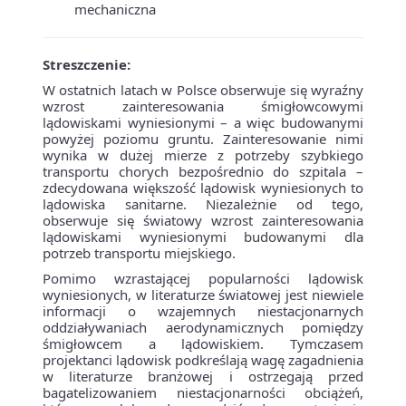
mechaniczna
Streszczenie:
W ostatnich latach w Polsce obserwuje się wyraźny
wzrost zainteresowania śmigłowcowymi
lądowiskami wyniesionymi – a więc budowanymi
powyżej poziomu gruntu. Zainteresowanie nimi
wynika w dużej mierze z potrzeby szybkiego
transportu chorych bezpośrednio do szpitala –
zdecydowana większość lądowisk wyniesionych to
lądowiska sanitarne. Niezależnie od tego,
obserwuje się światowy wzrost zainteresowania
lądowiskami wyniesionymi budowanymi dla
potrzeb transportu miejskiego.
Pomimo wzrastającej popularności lądowisk
wyniesionych, w literaturze światowej jest niewiele
informacji o wzajemnych niestacjonarnych
oddziaływaniach aerodynamicznych pomiędzy
śmigłowcem a lądowiskiem. Tymczasem
projektanci lądowisk podkreślają wagę zagadnienia
w literaturze branżowej i ostrzegają przed
bagatelizowaniem niestacjonarności obciążeń,