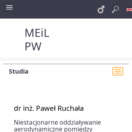
Toggle
Links
Szu
navigation
MEiL
PW
Studia
Togg
navi
dr inż. Paweł Ruchała
Niestacjonarne oddziaływanie
aerodynamiczne pomiędzy