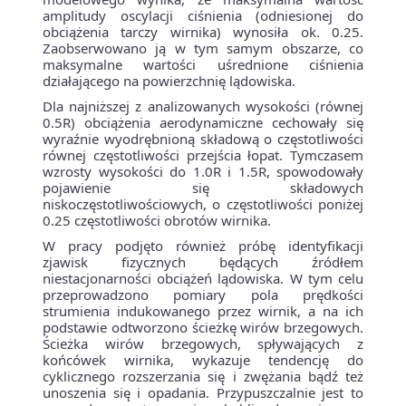
amplitudy oscylacji ciśnienia (odniesionej do
obciążenia tarczy wirnika) wynosiła ok. 0.25.
Zaobserwowano ją w tym samym obszarze, co
maksymalne wartości uśrednione ciśnienia
działającego na powierzchnię lądowiska.
Dla najniższej z analizowanych wysokości (równej
0.5R) obciążenia aerodynamiczne cechowały się
wyraźnie wyodrębnioną składową o częstotliwości
równej częstotliwości przejścia łopat. Tymczasem
wzrosty wysokości do 1.0R i 1.5R, spowodowały
pojawienie się składowych
niskoczęstotliwościowych, o częstotliwości poniżej
0.25 częstotliwości obrotów wirnika.
W pracy podjęto również próbę identyfikacji
zjawisk fizycznych będących źródłem
niestacjonarności obciążeń lądowiska. W tym celu
przeprowadzono pomiary pola prędkości
strumienia indukowanego przez wirnik, a na ich
podstawie odtworzono ścieżkę wirów brzegowych.
Ścieżka wirów brzegowych, spływających z
końcówek wirnika, wykazuje tendencję do
cyklicznego rozszerzania się i zwężania bądź też
unoszenia się i opadania. Przypuszczalnie jest to