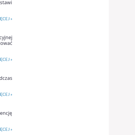
dstawi
ĘCEJ »
cyjnej
ntować
ĘCEJ »
odczas
ĘCEJ »
encję
ĘCEJ »