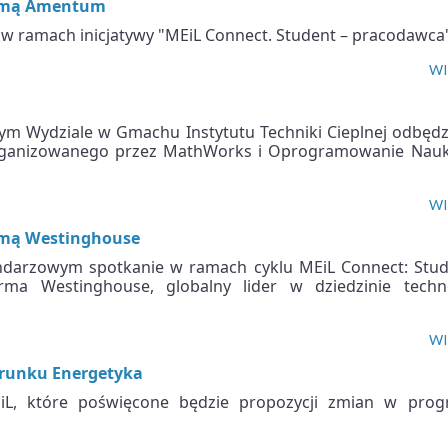
firmą Amentum
w ramach inicjatywy "MEiL Connect. Student – pracodawca"
WI
ym Wydziale w Gmachu Instytutu Techniki Cieplnej odbędz
u organizowanego przez MathWorks i Oprogramowanie Nau
WI
irmą Westinghouse
ndarzowym spotkanie w ramach cyklu MEiL Connect: Stud
ma Westinghouse, globalny lider w dziedzinie techno
WI
erunku Energetyka
L, które poświęcone będzie propozycji zmian w prog