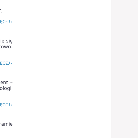
.
ĘCEJ »
ie się
kowo-
ĘCEJ »
ent –
logii
ĘCEJ »
ramie