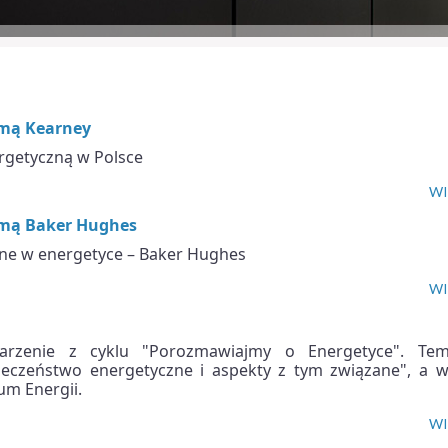
rmą Kearney
rgetyczną w Polsce
WI
irmą Baker Hughes
czne w energetyce – Baker Hughes
WI
arzenie z cyklu "Porozmawiajmy o Energetyce". Te
eczeństwo energetyczne i aspekty z tym związane", a w
um Energii.
WI