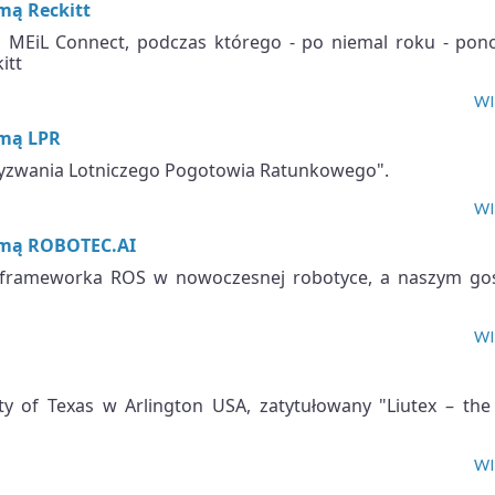
mą Reckitt
u MEiL Connect, podczas którego - po niemal roku - pon
itt
WI
rmą LPR
 Wyzwania Lotniczego Pogotowia Ratunkowego".
WI
irmą ROBOTEC.AI
 frameworka ROS w nowoczesnej robotyce, a naszym go
WI
y of Texas w Arlington USA, zatytułowany "Liutex – the 
WI