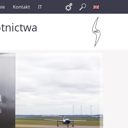
nie
Kontakt
IT
Links
Szukaj
English
otnictwa