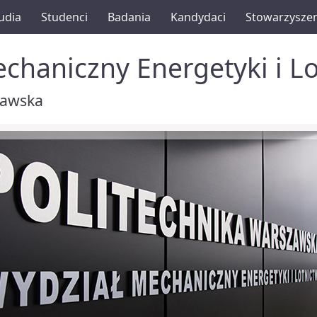
udia
Studenci
Badania
Kandydaci
Stowarzysze
chaniczny Energetyki i L
zawska