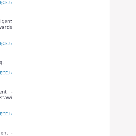
ĘCEJ »
ligent
wards
ĘCEJ »
ą.
ĘCEJ »
ent -
dstawi
ĘCEJ »
ent -