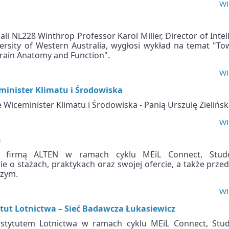
WI
sali NL228 Winthrop Professor Karol Miller, Director of Intel
ersity of Western Australia, wygłosi wykład na temat "To
rain Anatomy and Function".
WI
minister Klimatu i Środowiska
Wiceminister Klimatu i Środowiska - Panią Urszulę Zielińsk
WI
n
z firmą ALTEN w ramach cyklu MEiL Connect, Stud
 o stażach, praktykach oraz swojej ofercie, a także prze
czym.
WI
tut Lotnictwa – Sieć Badawcza Łukasiewicz
nstytutem Lotnictwa w ramach cyklu MEiL Connect, Stud