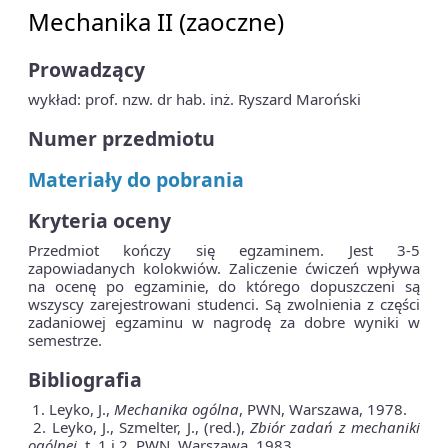
Mechanika II (zaoczne)
Prowadzący
wykład: prof. nzw. dr hab. inż. Ryszard Maroński
Numer przedmiotu
Materiały do pobrania
Kryteria oceny
Przedmiot kończy się egzaminem. Jest 3-5
zapowiadanych kolokwiów. Zaliczenie ćwiczeń wpływa
na ocenę po egzaminie, do którego dopuszczeni są
wszyscy zarejestrowani studenci. Są zwolnienia z części
zadaniowej egzaminu w nagrodę za dobre wyniki w
semestrze.
Bibliografia
1. Leyko, J.,
Mechanika ogólna
, PWN, Warszawa, 1978.
2. Leyko, J., Szmelter, J., (red.),
Zbiór zadań z mechaniki
ogólnej
, t. 1 i 2, PWN, Warszawa, 1983.