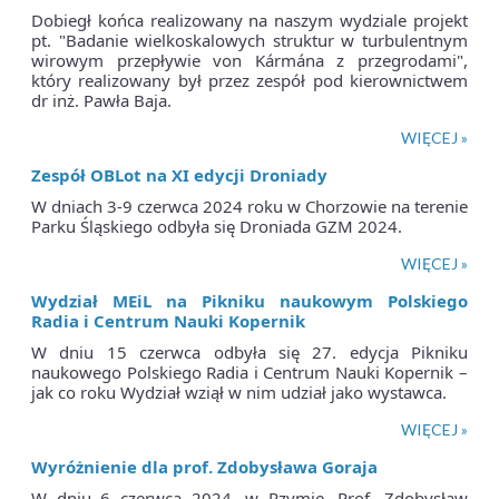
Dobiegł końca realizowany na naszym wydziale projekt
pt. "Badanie wielkoskalowych struktur w turbulentnym
wirowym przepływie von Kármána z przegrodami",
który realizowany był przez zespół pod kierownictwem
dr inż. Pawła Baja.
WIĘCEJ »
Zespół OBLot na XI edycji Droniady
W dniach 3-9 czerwca 2024 roku w Chorzowie na terenie
Parku Śląskiego odbyła się Droniada GZM 2024.
WIĘCEJ »
Wydział MEiL na Pikniku naukowym Polskiego
Radia i Centrum Nauki Kopernik
W dniu 15 czerwca odbyła się 27. edycja Pikniku
naukowego Polskiego Radia i Centrum Nauki Kopernik –
jak co roku Wydział wziął w nim udział jako wystawca.
WIĘCEJ »
Wyróżnienie dla prof. Zdobysława Goraja
W dniu 6 czerwca 2024, w Rzymie, Prof. Zdobysław