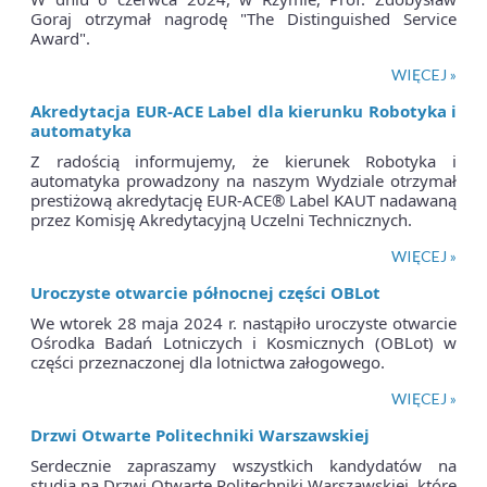
Goraj otrzymał nagrodę "The Distinguished Service
Award".
WIĘCEJ »
Akredytacja EUR-ACE Label dla kierunku Robotyka i
automatyka
Z radością informujemy, że kierunek Robotyka i
automatyka prowadzony na naszym Wydziale otrzymał
prestiżową akredytację EUR-ACE® Label KAUT nadawaną
przez Komisję Akredytacyjną Uczelni Technicznych.
WIĘCEJ »
Uroczyste otwarcie północnej części OBLot
We wtorek 28 maja 2024 r. nastąpiło uroczyste otwarcie
Ośrodka Badań Lotniczych i Kosmicznych (OBLot) w
części przeznaczonej dla lotnictwa załogowego.
WIĘCEJ »
Drzwi Otwarte Politechniki Warszawskiej
Serdecznie zapraszamy wszystkich kandydatów na
studia na Drzwi Otwarte Politechniki Warszawskiej, które