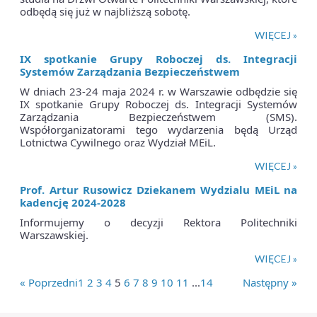
odbędą się już w najbliższą sobotę.
WIĘCEJ »
IX spotkanie Grupy Roboczej ds. Integracji
Systemów Zarządzania Bezpieczeństwem
W dniach 23-24 maja 2024 r. w Warszawie odbędzie się
IX spotkanie Grupy Roboczej ds. Integracji Systemów
Zarządzania Bezpieczeństwem (SMS).
Współorganizatorami tego wydarzenia będą Urząd
Lotnictwa Cywilnego oraz Wydział MEiL.
WIĘCEJ »
Prof. Artur Rusowicz Dziekanem Wydzialu MEiL na
kadencję 2024-2028
Informujemy o decyzji Rektora Politechniki
Warszawskiej.
WIĘCEJ »
« Poprzedni
1
2
3
4
5
6
7
8
9
10
11
...
14
Następny »